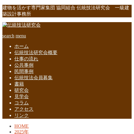
建物を活かす専門家集団 協同組合 伝統技法研究会 一級建
築設計事務所
search
menu
ホーム
伝統技法研究会概要
仕事の流れ
公共事例
民間事例
伝統技法会員募集
書籍
研究会
見学会
コラム
アクセス
リンク
HOME
2025年