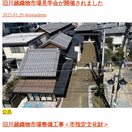
旧川越織物市場見学会が開催されました
2025.01.29
dengiadmin
公共
旧川越織物市場整備工事＜市指定文化財＞