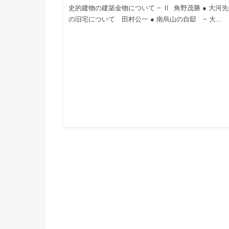
史的建物の建築金物について − Ⅱ 角野茂勝 ● 大河
の旧宅について 田村公一 ● 南烏山の自邸 − 大…