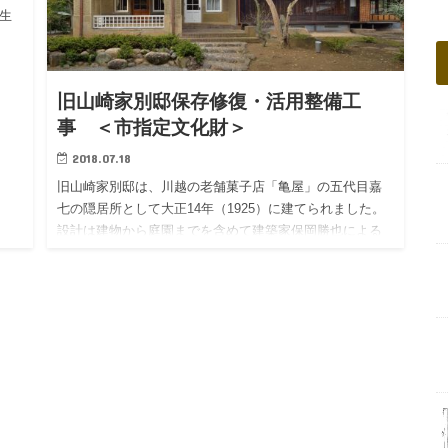
先生
旧山崎家別邸保存修復・活用整備工
事 ＜市指定文化財＞
2018.07.18
旧山崎家別邸は、川越の老舗菓子店「亀屋」の五代目嘉
七の隠居所として大正14年（1925）に建てられました。
設計は建物から庭園までを含めて建築家保岡勝也による
ものです。この別邸は、大正期から昭和にかけて盛んと
なった新しい住…