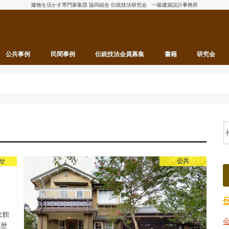
建物を活かす専門家集団 協同組合 伝統技法研究会 一級建築設計事務所
公共事例
民間事例
伝統技法会員募集
書籍
研究会
せ
公共
念館
 歴