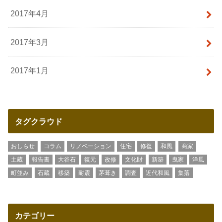
2017年4月
2017年3月
2017年1月
タグクラウド
おしらせ
コラム
リノベーション
住宅
修復
和風
商家
土蔵
報告書
大谷石
復元
改修
文化財
新築
曳家
洋風
町並み
石蔵
移築
耐震
茅葺き
調査
近代和風
集落
カテゴリー