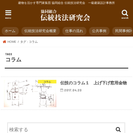
建物を活かす専門家集団 協同組合 伝統技法研究会 一級建築設計事務所
menu
search
ホーム
伝統技法研究会概要
仕事の流れ
公共事例
民間事例
HOME
タグ : コラム
コラム
コラム
伝技のコラム１ 上げ下げ窓用金物
2017.04.20