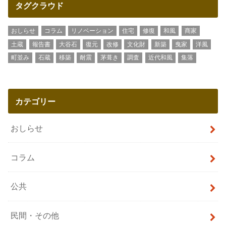
タグクラウド
おしらせ
コラム
リノベーション
住宅
修復
和風
商家
土蔵
報告書
大谷石
復元
改修
文化財
新築
曳家
洋風
町並み
石蔵
移築
耐震
茅葺き
調査
近代和風
集落
カテゴリー
おしらせ
コラム
公共
民間・その他