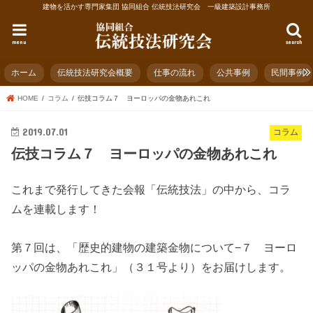
建物を活かす専門家集団 協同組合 伝統技法研究会 一級建築設計事務所
menu
search
ホーム
伝統技法研究会概要
仕事の流れ
公共事例
民間事例
HOME
コラム
伝技コラム７ ヨーロッパの金物あれこれ
2019.07.01
コラム
伝技コラム７ ヨーロッパの金物あれこれ
これまで発行してきた会報「伝統技法」の中から、コラ
ムを連載します！
第７回は、「歴史的建物の建築金物について−７ ヨーロ
ッパの金物あれこれ」（３１号より）をお届けします。