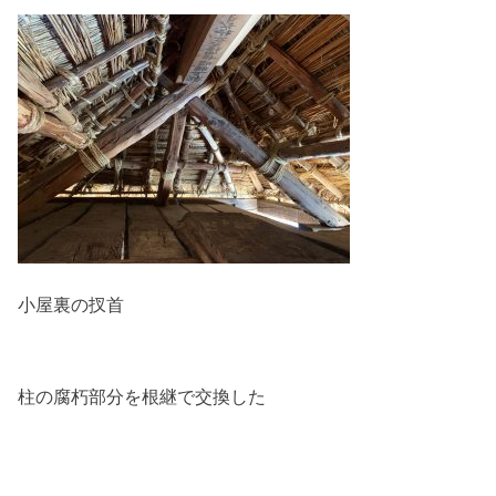
小屋裏の扠首
柱の腐朽部分を根継で交換した