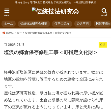
建物を活かす専門家集団 協同組合 伝統技法研究会 一級建築設計事務所
menu
search
ホーム
伝統技法研究会概要
仕事の流れ
公共事例
民間事例
HOME
公共
塩沢の郷倉保存修理工事＜町指定文化財＞
2024.07.17
公共
塩沢の郷倉保存修理工事＜町指定文化財＞
軽井沢町塩沢区に茅葺の郷倉が残されています。郷倉は
地区の穀物を貯蔵し管理するための建物で全国にみられ
ます。
屋根は茅葺寄棟造。壁は柱に溝が掘られ栗の厚い板が嵌
め込まれています。土台と壁板の間に隙間が設けられ床
下の空気が流れるようになっています。床と天井は共に