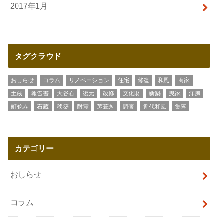
2017年1月
タグクラウド
おしらせ
コラム
リノベーション
住宅
修復
和風
商家
土蔵
報告書
大谷石
復元
改修
文化財
新築
曳家
洋風
町並み
石蔵
移築
耐震
茅葺き
調査
近代和風
集落
カテゴリー
おしらせ
コラム