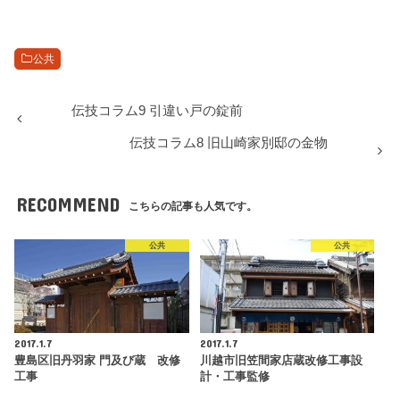
公共
伝技コラム9 引違い戸の錠前
伝技コラム8 旧山崎家別邸の金物
RECOMMEND
こちらの記事も人気です。
公共
公共
2017.1.7
2017.1.7
豊島区旧丹羽家 門及び蔵 改修
川越市旧笠間家店蔵改修工事設
工事
計・工事監修