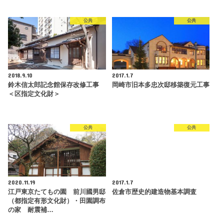
公共
公共
2018.9.10
2017.1.7
鈴木信太郎記念館保存改修工事
岡崎市旧本多忠次邸移築復元工事
＜区指定文化財＞
公共
公共
2020.11.19
2017.1.7
江戸東京たてもの園 前川國男邸
佐倉市歴史的建造物基本調査
（都指定有形文化財）・田園調布
の家 耐震補…