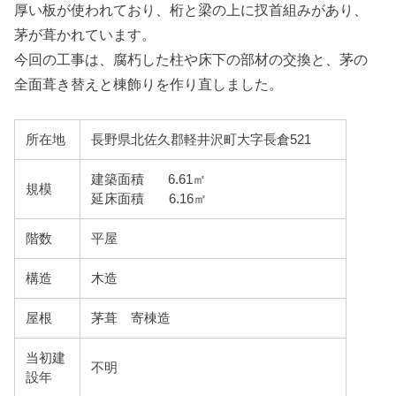
厚い板が使われており、桁と梁の上に扠首組みがあり、
茅が葺かれています。
今回の工事は、腐朽した柱や床下の部材の交換と、茅の
全面葺き替えと棟飾りを作り直しました。
所在地
長野県北佐久郡軽井沢町大字長倉
521
建築面積 6.61㎡
規模
延床面積 6.16㎡
階数
平屋
構造
木造
屋根
茅葺 寄棟造
当初建
不明
設年